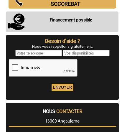
- Entreprise de plomberie à Puymoyen
SOCOREBAT
- Entreprise de plomberie à Cherves-Richemont
- Entreprise de plomberie à Nersac
- Entreprise de plomberie à Segonzac
Financement possible
- Entreprise de plomberie à Montbron
- Entreprise de plomberie à Mornac
- Entreprise de plomberie à Linars
- Entreprise de plomberie à Vars
Besoin d'aide ?
- Entreprise de plomberie à Chalais
Nous vous rappellons gratuitement.
- Entreprise de plomberie à Rivières
- Entreprise de plomberie à Chabanais
- Entreprise de plomberie à Garat
- Entreprise de plomberie à Rouillac
- Entreprise de plomberie à Vœuil-et-Giget
- Entreprise de plomberie à Gensac-la-Pallue
- Entreprise de plomberie à Mansle
- Entreprise de plomberie à Taponnat-Fleurignac
- Entreprise de plomberie à Nanteuil-en-Vallée
- Entreprise de plomberie à Dirac
- Entreprise de plomberie à Chazelles
- Entreprise de plomberie à Boutiers-Saint-Trojan
NOUS
CONTACTER
- Entreprise de plomberie à Saint-Amant-de-Boixe
- Entreprise de plomberie à Saint-Sulpice-de-Cognac
16000 Angoulème
- Entreprise de plomberie à Saint-Saturnin
- Entreprise de plomberie à Balzac