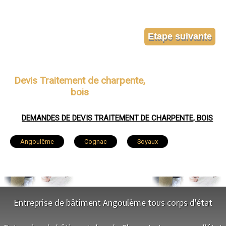
Devis Traitement de charpente,
bois
DEMANDES DE DEVIS TRAITEMENT DE CHARPENTE, BOIS
Angoulême
Cognac
Soyaux
Ruelle-sur-Touvre
La Couronne
Saint-Yrieix-sur-Charente
Gond-Pontouvre
Entreprise de bâtiment Angoulème tous corps d'état
L'Isle-d'Espagnac
Champniers
NOS SERVICES