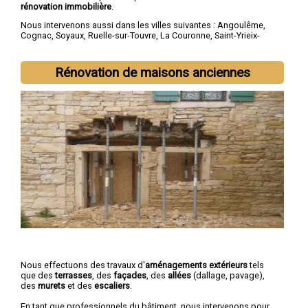
rénovation immobilière
.
Nous intervenons aussi dans les villes suivantes :
Angoulême
,
Cognac
,
Soyaux
,
Ruelle-sur-Touvre
,
La Couronne
,
Saint-Yrieix-
sur-Charente
,
Gond-Pontouvre
,
L'Isle-d'Espagnac
,
Champniers
,
Barbezieux-Saint-Hilaire
Rénovation de maisons anciennes
Nous effectuons des travaux d'
aménagements extérieurs
tels
que des
terrasses
, des
façades
, des
allées
(dallage, pavage),
des
murets
et des
escaliers
.
En tant que professionnels du bâtiment, nous intervenons pour