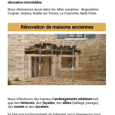
rénovation immobilière
.
Nous intervenons aussi dans les villes suivantes :
Angoulême
,
Cognac
,
Soyaux
,
Ruelle-sur-Touvre
,
La Couronne
,
Saint-Yrieix-
sur-Charente
,
Gond-Pontouvre
,
L'Isle-d'Espagnac
,
Champniers
,
Barbezieux-Saint-Hilaire
Rénovation de maisons anciennes
Nous effectuons des travaux d'
aménagements extérieurs
tels
que des
terrasses
, des
façades
, des
allées
(dallage, pavage),
des
murets
et des
escaliers
.
En tant que professionnels du bâtiment, nous intervenons pour