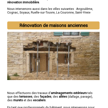
rénovation immobilière
.
Nous intervenons aussi dans les villes suivantes :
Angoulême
,
Cognac
,
Soyaux
,
Ruelle-sur-Touvre
,
La Couronne
,
Saint-Yrieix-
sur-Charente
,
Gond-Pontouvre
,
L'Isle-d'Espagnac
,
Champniers
,
Barbezieux-Saint-Hilaire
Rénovation de maisons anciennes
Nous effectuons des travaux d'
aménagements extérieurs
tels
que des
terrasses
, des
façades
, des
allées
(dallage, pavage),
des
murets
et des
escaliers
.
En tant que professionnels du bâtiment, nous intervenons pour