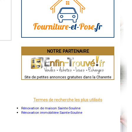
Caen
Aurillac
Angoulême
La Rochelle
Bourges
Brive-la-Gaillarde
Dijon
Saint-Brieuc
Guéret
Périgueux
Besançon
NOTRE PARTENAIRE
Valence
Évreux
Chartres
Brest
Nîmes
Toulouse
Site de petites annonces gratuites dans la Charente
Auch
Bordeaux
Montpellier
Rennes
Châteauroux
Termes de recherche les plus utilisés
Tours
Grenoble
Rénovation de maison Sainte-Souline
Dole
Rénovation immobilière Sainte-Souline
Mont-de-Marsan
Blois
Saint-Étienne
Le Puy-en-Velay
Nantes