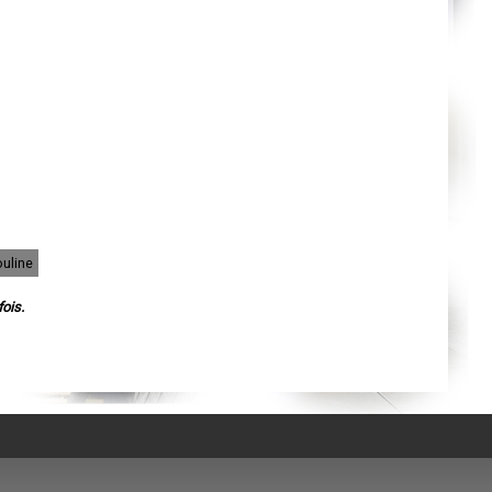
Orléans
Cahors
Agen
Mende
Angers
Cherbourg-Octeville
Reims
Saint-Dizier
Laval
Nancy
Verdun
Lorient
Metz
Nevers
Lille
Beauvais
ouline
Alençon
Calais
ois.
Clermont-Ferrand
Pau
Tarbes
Perpignan
Strasbourg
Mulhouse
Lyon
Vesoul
Chalon-sur-Saône
Le Mans
Chambéry
Annecy