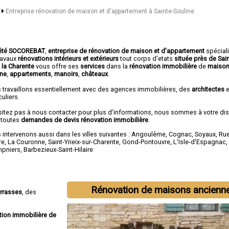
e
Entreprise rénovation de maison et d'appartement à Sainte-Souline
été SOCOREBAT
,
entreprise de rénovation de maison et d'appartement
spécial
travaux
rénovations intérieurs et extérieurs
tout corps d'etats
située près de Sai
 la Charente
vous offre ses
services
dans la
rénovation immobilière
de
maison
ine
,
appartements
,
manoirs
,
châteaux
.
 travaillons essentiellement avec des agences immobilières, des
architectes
e
culiers.
sitez pas à nous contacter pour plus d'informations, nous sommes à votre di
 toutes
demandes de devis rénovation immobilière
.
intervenons aussi dans les villes suivantes :
Angoulême
,
Cognac
,
Soyaux
,
Rue
re
,
La Couronne
,
Saint-Yrieix-sur-Charente
,
Gond-Pontouvre
,
L'Isle-d'Espagnac
,
pniers
,
Barbezieux-Saint-Hilaire
Rénovation de maisons ancienn
errasses
, des
tion immobilière de