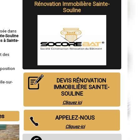
Rénovation Immobilière Sainte-
Souline
isée dans
nte-Souline
s à Sainte-
t des
sposition
DEVIS RÉNOVATION
lle-sur-
IMMOBILIÈRE SAINTE-
SOULINE
Cliquez ici
es
APPELEZ-NOUS
Cliquez-ici