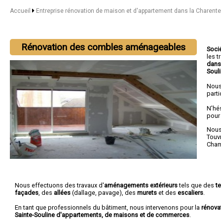
Accueil
Entreprise rénovation de maison et d'appartement dans la Charent
Rénovation des combles aménageables
Soci
les 
dans
Soul
Nous
parti
N'hé
pour
Nous 
Touv
Cham
Nous effectuons des travaux d'
aménagements extérieurs
tels que des
t
façades
, des
allées
(dallage, pavage), des
murets
et des
escaliers
.
En tant que professionnels du bâtiment, nous intervenons pour la
rénova
Sainte-Souline d'appartements, de maisons et de commerces
.