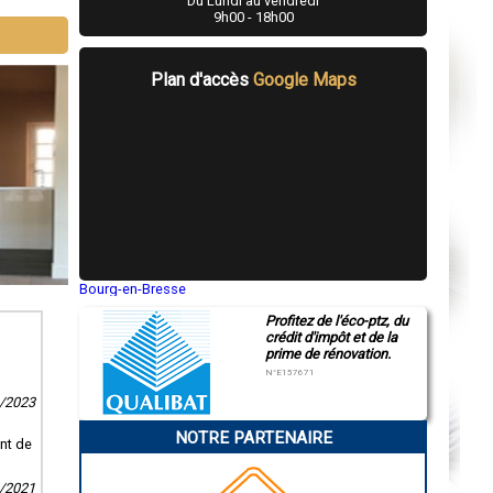
Du Lundi au vendredi
9h00 - 18h00
Plan d'accès
Google Maps
Bourg-en-Bresse
Saint-Quentin
Profitez de l'éco-ptz, du
Montluçon
crédit d'impôt et de la
Manosque
prime de rénovation.
Gap
Nice
N°E157671
Annonay
0/2023
Charleville-Mézières
Pamiers
NOTRE PARTENAIRE
Troyes
ant de
Narbonne
Rodez
Marseille
3/2021